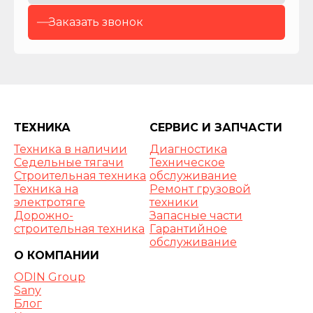
3
800+1
Заказать звонок
400
3
800+1
400
Габаритные
ТЕХНИКА
СЕРВИС И ЗАПЧАСТИ
размеры
Техника в наличии
Диагностика
(ДхШхВ),
Седельные тягачи
Техническое
мм
Строительная техника
обслуживание
Техника на
Ремонт грузовой
8
электротяге
техники
540х2
Дорожно-
Запасные части
540х3
строительная техника
Гарантийное
665
обслуживание
О КОМПАНИИ
8
ODIN Group
540х2
Sany
540х3
Блог
665