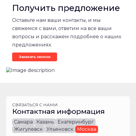
6х4
Получить предложение
6х4
Оставьте нам ваши контакты, и мы
свяжемся с вами, ответим на все ваши
6х4
вопросы и расскажем подробнее о наших
предложениях.
Снаряженная
масса
Заказать звонок
автомобиля,
кг
17100
17100
СВЯЗАТЬСЯ С НАМИ
Контактная информация
17100
Самара
Казань
Екатеринбург
Технически
Жигулевск
Ульяновск
Москва
допустимая