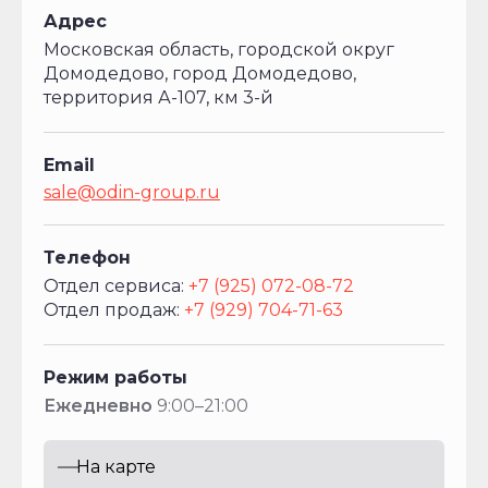
максимальная
Адрес
масса
автомобиля
Московская область, городской округ
(по
Домодедово, город Домодедово,
ОТТС),
территория А-107, км 3-й
кг
33000
Email
sale@odin-group.ru
33000
Телефон
33000
Отдел сервиса:
+7 (925) 072-08-72
Отдел продаж:
+7 (929) 704-71-63
Колесная
база,
мм
Режим работы
Ежедневно
9:00–21:00
3
800+1400
На карте