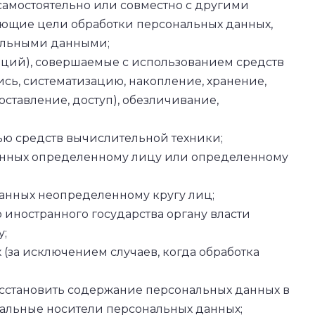
самостоятельно или совместно с другими
яющие цели обработки персональных данных,
нальными данными;
аций), совершаемые с использованием средств
сь, систематизацию, накопление, хранение,
ставление, доступ), обезличивание,
ью средств вычислительной техники;
данных определенному лицу или определенному
анных неопределенному кругу лиц;
иностранного государства органу власти
у;
за исключением случаев, когда обработка
осстановить содержание персональных данных в
иальные носители персональных данных;