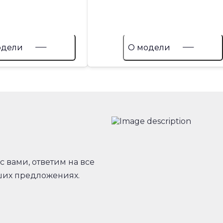
одели
О модели
с вами, ответим на все
ших предложениях.