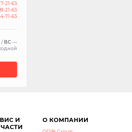
77-21-63
38-21-63
04-71-63
 /
ВС
—
ходной
ВИС И
О КОМПАНИИ
ПЧАСТИ
ODIN Group