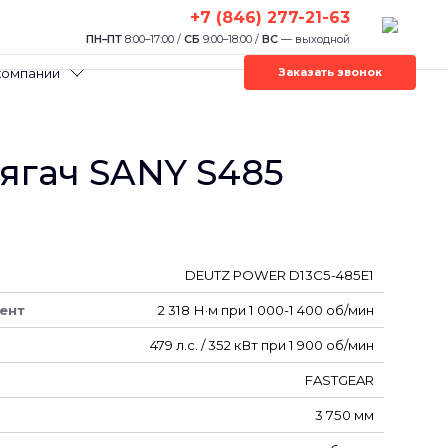
+7 (846) 277-21-63
ПН–ПТ
8:00–17:00 /
СБ
9:00–18:00 /
ВС
— выходной
компании
Заказать звонок
ягач SANY S485
DEUTZ POWER D13C5-485E1
ент
2 318 Н·м при 1 000-1 400 об/мин
479 л.с. / 352 кВт при 1 900 об/мин
FASTGEAR
3 750 мм