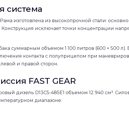
я система
 мм. Рама изготовлена из высокопрочной стали: осн
9. Конструкция исключает точки концентрации напр
ака суммарным объемом 1 100 литров (600 + 500 л)
лючения контакта с полуприцепом при маневрирова
левой и правой сторон.
миссия FAST GEAR
вый дизель D13C5-485E1 объемом 12 940 см³. Сило
емпературном диапазоне.