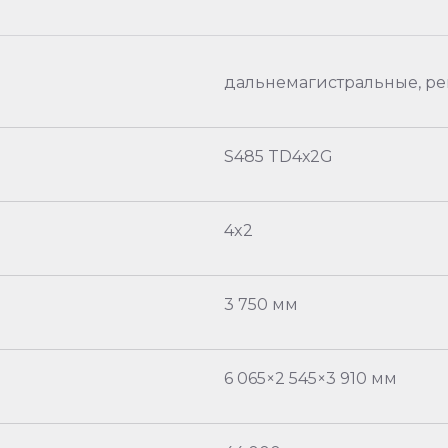
дальнемагистральные, р
S485 TD4х2G
4x2
3 750 мм
6 065×2 545×3 910 мм