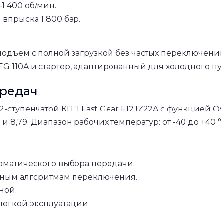
1 400 об/мин.
 впрыска 1 800 бар.
подъем с полной загрузкой без частых переключен
EG 110A и стартер, адаптированный для холодного пу
ередач
ступенчатой КПП Fast Gear F12JZ22A с функцией Ov
 и 8,79. Диапазон рабочих температур: от -40 до +40 °
томатического выбора передачи.
нным алгоритмам переключения.
ной.
легкой эксплуатации.