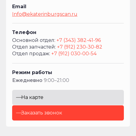
Email
2
Info@ekaterinburgscan.ru
000+3
600+1
400
Телефон
Основной отдел:
+7 (343) 382-41-96
Габаритные
Отдел запчастей:
+7 (912) 230-30-82
размеры
Отдел продаж:
+7 (912) 030-00-54
(ДхШхВ),
мм
Режим работы
10
Ежедневно
9:00–21:00
200×2
550×3
680
На карте
Заказать звонок