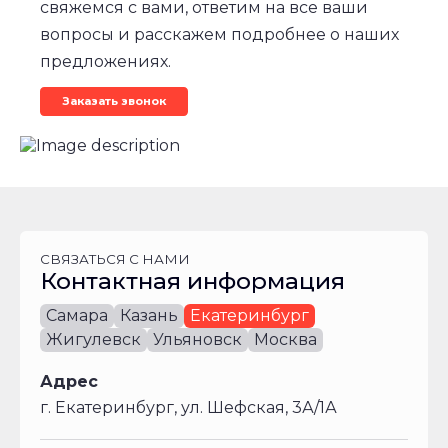
свяжемся с вами, ответим на все ваши
автомобиля,
вопросы и расскажем подробнее о наших
кг
предложениях.
23
500
Заказать звонок
Технически
допустимая
максимальная
масса
автомобиля
(по
СВЯЗАТЬСЯ С НАМИ
ОТТС),
Контактная информация
кг
Самара
Казань
Екатеринбург
42
Жигулевск
Ульяновск
Москва
000
Адрес
Колесная
г. Екатеринбург, ул. Шефская, 3А/1А
база,
мм