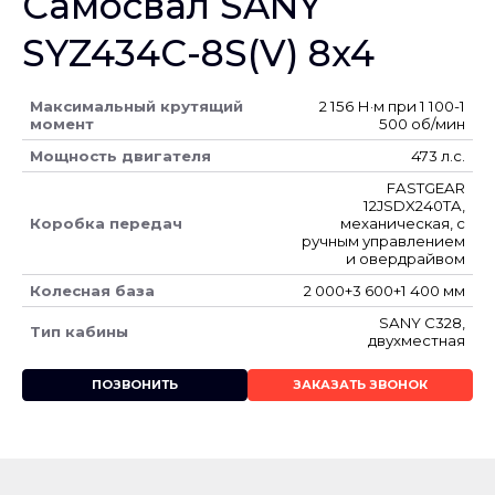
Самосвал SANY
SYZ434C-8S(V) 8x4
Максимальный крутящий
2 156 Н·м при 1 100-1
момент
500 об/мин
Мощность двигателя
473 л.с.
FASTGEAR
12JSDX240TA,
Коробка передач
механическая, с
ручным управлением
и овердрайвом
Колесная база
2 000+3 600+1 400 мм
SANY C328,
Тип кабины
двухместная
ПОЗВОНИТЬ
ЗАКАЗАТЬ ЗВОНОК