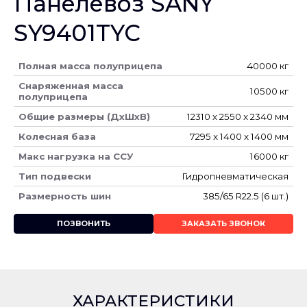
Панелевоз SANY
SY9401TYC
Полная масса полуприцепа
40000 кг
Снаряженная масса
10500 кг
полуприцепа
Общие размеры (ДхШхВ)
12310 x 2550 x 2340 мм
Колесная база
7295 x 1400 x 1400 мм
Макс нагрузка на ССУ
16000 кг
Тип подвески
Гидропневматическая
Размерность шин
385/65 R22.5 (6 шт.)
ПОЗВОНИТЬ
ЗАКАЗАТЬ ЗВОНОК
ХАРАКТЕРИСТИКИ