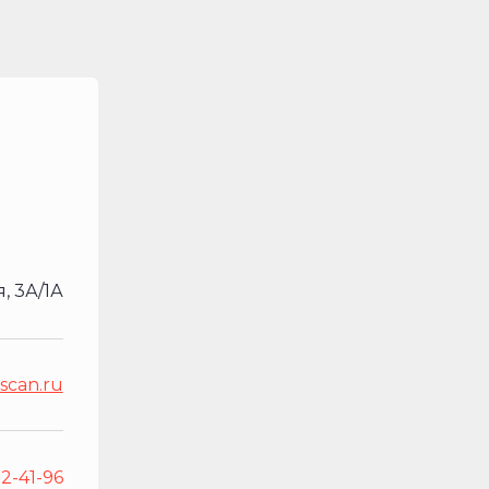
, 3А/1А
scan.ru
82-41-96