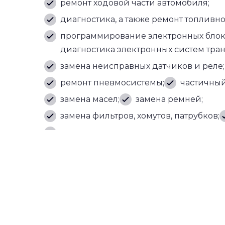
ремонт ходовой части автомобиля;
диагностика, а также ремонт топливн
программирование электронных блок
диагностика электронных систем тран
замена неисправных датчиков и реле;
ремонт пневмосистемы;
частичный
замена масел;
замена ремней;
замена фильтров, хомутов, патрубков;
зарядка аккумулятора от внешнего ис
мелкосрочный ремонт;
плановое проведение ТО, диагностик
сложности на базе заказчика.