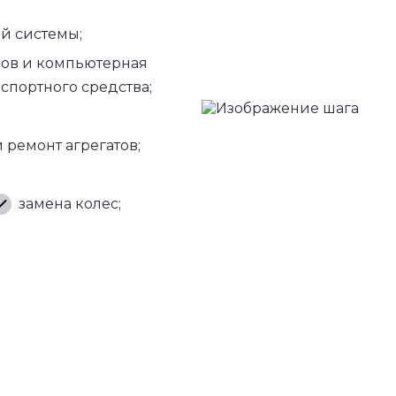
ой системы;
ов и компьютерная
спортного средства;
 ремонт агрегатов;
замена колес;
точника;
а и ремонт любой