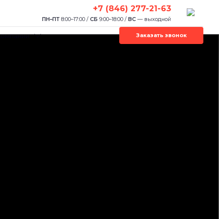
+7 (846) 277-21-63
ПН–ПТ
8:00–17:00 /
СБ
9:00–18:00 /
ВС
— выходной
компании
Заказать звонок