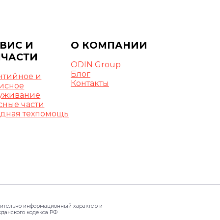
ВИС И
О КОМПАНИИ
ПЧАСТИ
ODIN Group
Блог
нтийное и
Контакты
исное
уживание
сные части
дная техпомощь
чительно информационный характер и
жданского кодекса РФ