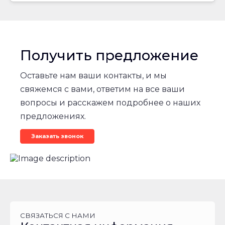
Колесная
формула
8х4
Получить предложение
8х4
Оставьте нам ваши контакты, и мы
свяжемся с вами, ответим на все ваши
8х4
вопросы и расскажем подробнее о наших
предложениях.
8х4
Заказать звонок
Снаряженная
масса
автомобиля,
кг
19300
СВЯЗАТЬСЯ С НАМИ