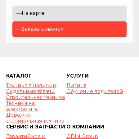
42
На карте
000
Заказать звонок
42
000
Колесная
база,
мм
КАТАЛОГ
УСЛУГИ
2
Техника в наличии
Лизинг
000+2
Седельные тягачи
Обучение водителей
600+1
Строительная техника
400
Техника на
электротяге
2
Дорожно-
000+3
строительная техника
800+1
СЕРВИС И ЗАПЧАСТИ
О КОМПАНИИ
400
Гарантийное и
ODIN Group