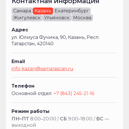
Контактная информация
22700
Самара
Казань
Екатеринбург
23
Жигулевск
Ульяновск
Москва
500
Адрес
22700
ул. Юлиуса Фучика, 90, Казань, Респ.
Татарстан, 420140
Технически
допустимая
максимальная
Email
масса
info-kazan@samarascan.ru
автомобиля
(по
ОТТС),
Телефон
кг
Основной отдел:
+7 (843) 245-21-16
42
000
Режим работы
ПН–ПТ
8:00–20:00 /
СБ
9:00–18:00 /
ВС
—
42
выходной
000