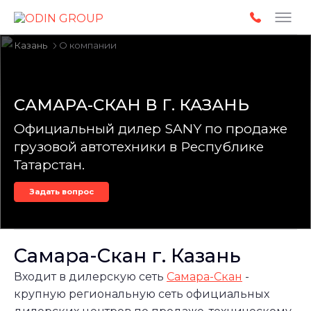
Slideshow Items
Казань
О компании
САМАРА-СКАН В Г. КАЗАНЬ
Официальный дилер SANY по продаже
грузовой автотехники в Республике
Татарстан.
Задать вопрос
Самара-Скан г. Казань
Входит в дилерскую сеть
Самара-Скан
-
крупную региональную сеть официальных